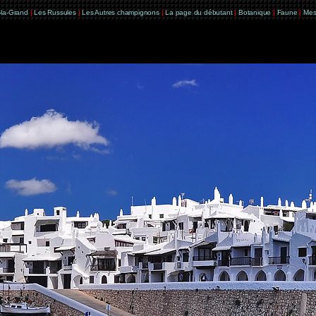
e-la-Grand
|
Les Russules
|
Les Autres champignons
|
La page du débutant
|
Botanique
|
Faune
|
Mes