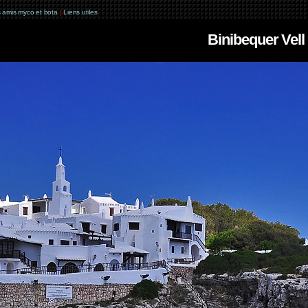
 amis myco et bota
|
Liens utiles
Binibequer Vell