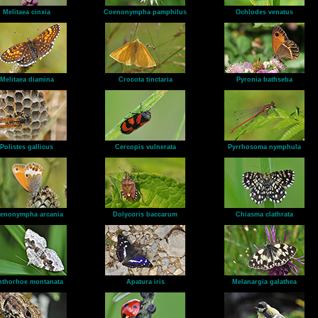
Melitaea cinxia
Coenonympha pamphilus
Ochlodes venatus
Melitaea diamina
Crocota tinctaria
Pyronia bathseba
Polistes gallicus
Cercopis vulnerata
Pyrrhosoma nymphula
enonympha arcania
Dolycoris baccarum
Chiasma clathrata
nthorhoe montanata
Apatura iris
Melanargia galathea