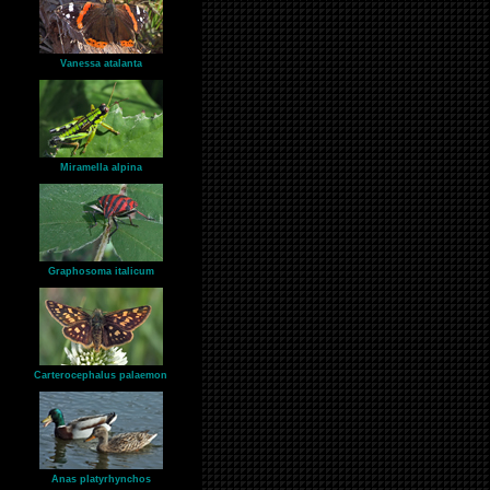
Vanessa atalanta
Miramella alpina
Graphosoma italicum
Carterocephalus palaemon
Anas platyrhynchos