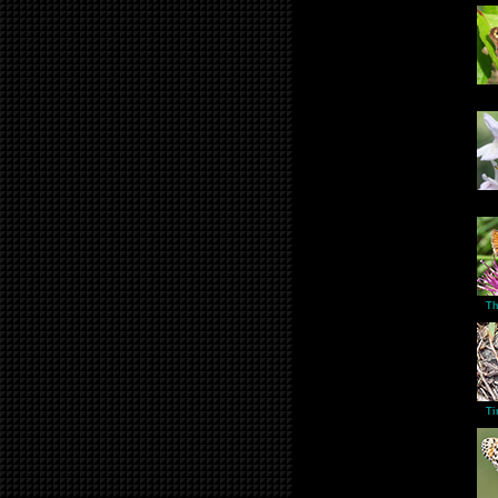
Th
Ti