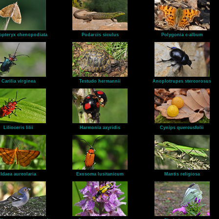
opteryx chenopodiata
Podarcis siculus
Polygonia c-album
Carilia virginea
Testudo hermannii
Anoplotrupes stercorosus
Lilioceris lilii
Harmonia axyridis
Cynips quercusfolii
Idaea aureolaria
Exosoma lusitanicum
Mantis religiosa