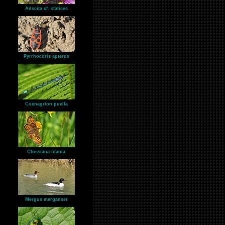
Adscita cf. statices
Pyrrhocoris apterus
Coenagrion puella
Clossiana titania
Mergus merganser