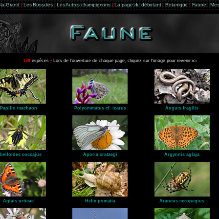
e-la-Grand
|
Les Russules
|
Les Autres champignons
|
La page du débutant
|
Botanique
|
Faune
|
Mes
139
espèces
•
Lors de l'ouverture de chaque page, cliquez sur l'image pour revenir ici
Papilio machaon
Polyommatus cf. icarus
Anguis fragilis
belloides coccajus
Aporia crataegi
Argynnis aglaja
Aglais urticae
Helix pomatia
Araneus ceropegius