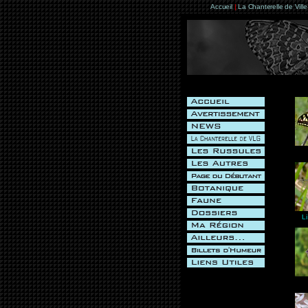
Accueil
|
La Chanterelle de Vill
Li