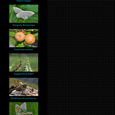
Pieris rapae
Scopula floslactata
Andricus kollari
Agapanthia dahli
Decticus verrucivorus