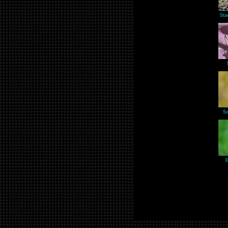
Sta
Sc
E