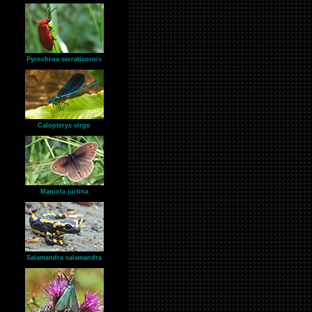
Pyrochroa serraticornis
Calopteryx virgo
Maniola jurtina
Salamandra salamandra