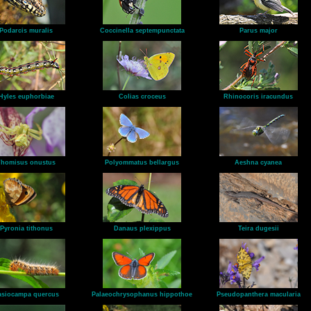
Podarcis muralis
Coccinella septempunctata
Parus major
Hyles euphorbiae
Colias croceus
Rhinocoris iracundus
Thomisus onustus
Polyommatus bellargus
Aeshna cyanea
Pyronia tithonus
Danaus plexippus
Teira dugesii
asiocampa quercus
Palaeochrysophanus hippothoe
Pseudopanthera macularia