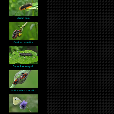
Arctia caja
Cantharis rustica
Cerambyx scopolii
Spilostethus saxatilis