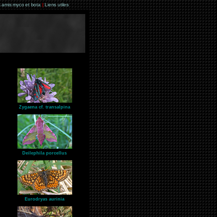
 amis myco et bota
|
Liens utiles
Zygaena cf. transalpina
Deilephila porcellus
Eurodryas aurinia