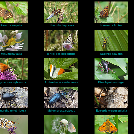
Pararge aegeria
Libellula depressa
Hamearis lucina
Misumena vatia
Iphiclides podalirius
Saperda scalaris
ymelicus sylvestris
Anthocharis cardamines
Otiorhynchus niger
marcha tenebricosa
Meloe proscarabeus
Ectropis crepuscularia