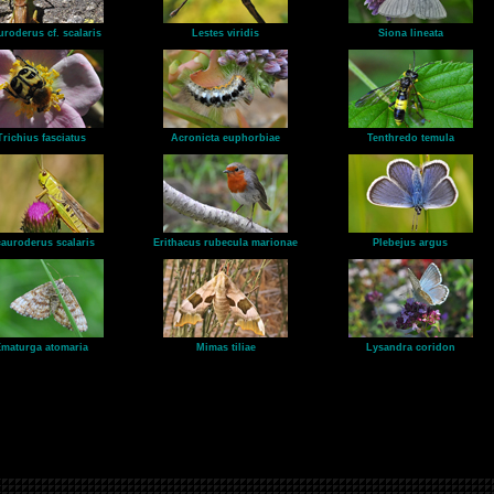
uroderus cf. scalaris
Lestes viridis
Siona lineata
Trichius fasciatus
Acronicta euphorbiae
Tenthredo temula
auroderus scalaris
Erithacus rubecula marionae
Plebejus argus
maturga atomaria
Mimas tiliae
Lysandra coridon