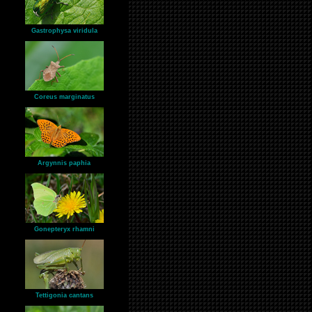
Gastrophysa viridula
Coreus marginatus
Argynnis paphia
Gonepteryx rhamni
Tettigonia cantans