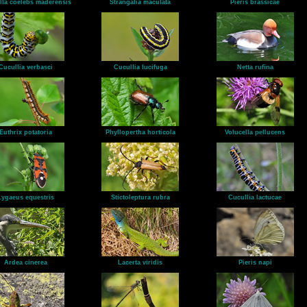
lla coelebs maderensis
Strangalia maculata
Pieris brassicae
Cucullia verbasci
Cucullia lucifuga
Netta rufina
Euthrix potatoria
Phyllopertha horticola
Volucella pellucens
Lygaeus equestris
Stictoleptura rubra
Cucullia lactucae
Ardea cinerea
Lacerta viridis
Pieris napi