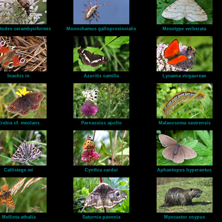
todes cerambyciformis
Monochamus galloprovincialis
Mesotype verberata
Inachis io
Azuritis camilla
Lycaena virgaureae
Erebia cf. meolans
Parnassius apollo
Malacosoma castrensis
Callistege mi
Cynthia cardui
Aphantopus hyperantus
Mellicta athalia
Saturnia pavonia
Myocastor coypus