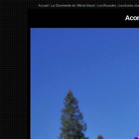
Accueil
|
La Chanterelle de Ville-la-Grand
|
Les Russules
|
Les Autres ch
Acon