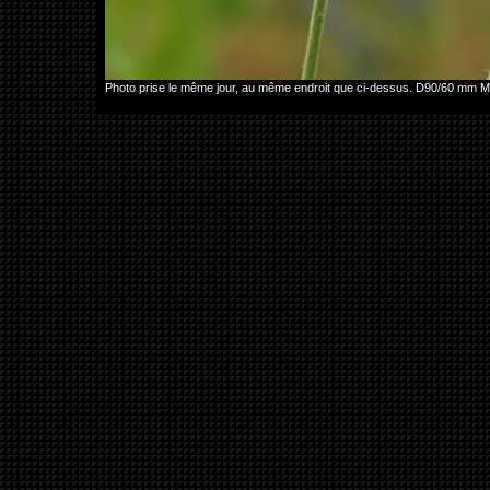
Photo prise le même jour, au même endroit que ci-dessus. D90/60 mm M