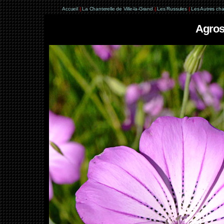
Accueil
|
La Chanterelle de Ville-la-Grand
|
Les Russules
|
Les Autres ch
Agros