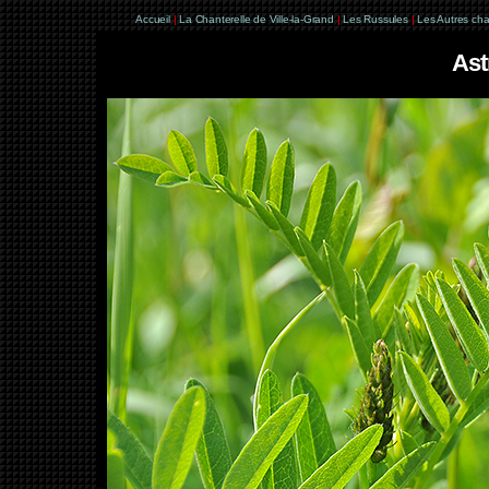
Accueil
|
La Chanterelle de Ville-la-Grand
|
Les Russules
|
Les Autres ch
Ast