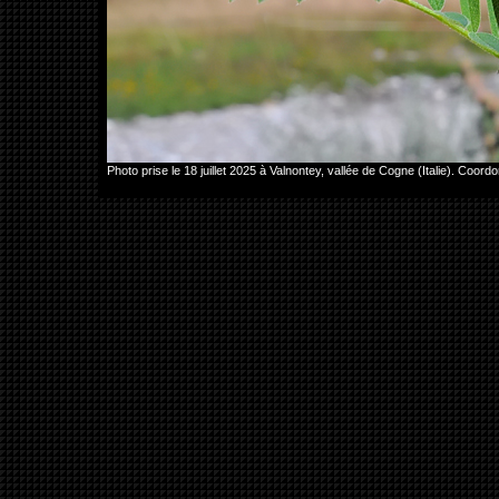
Photo prise le 18 juillet 2025 à Valnontey, vallée de Cogne (Italie). C