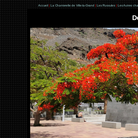
Accueil
|
La Chanterelle de Ville-la-Grand
|
Les Russules
|
Les Autres ch
De