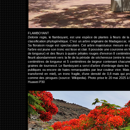
FLAMBOYANT
Delonix regia
, le flamboyant, est une espèce de plantes à fleurs de la
classification phylogénétique. C'est un arbre originaire de Madagascar,
Sa floraison rouge est spectaculaire. Cet arbre majestueux mesure en g
l'arbre est jeune son tronc est lisse et clair. Il possède une couronne e
de longueur) et des fleurs à quatre pétales rouges d'environ 8 centimètres
fleurit abondamment vers la fin de la période de sécheresse (entre le mo
centimètres de longueur et 5 centimètres de largeur contenant chacune
graines de tournesol. Le flamboyant a servi d'arbre d'ombrage dans les pl
publiques ou encore de haies remarquables par leur couleur vive. Mais il 
transformé en miel), un tronc fragile, d'une densité de 0,8 mais qui pr
comme des pirogues (source: Wikipedia). Photo prise le 20 mai 2025 
Huawei P30