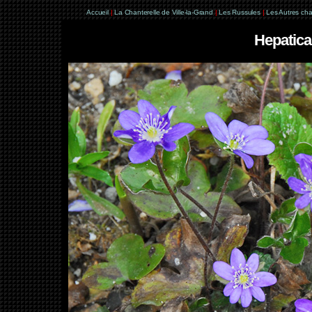
Accueil
|
La Chanterelle de Ville-la-Grand
|
Les Russules
|
Les Autres ch
Hepatica 