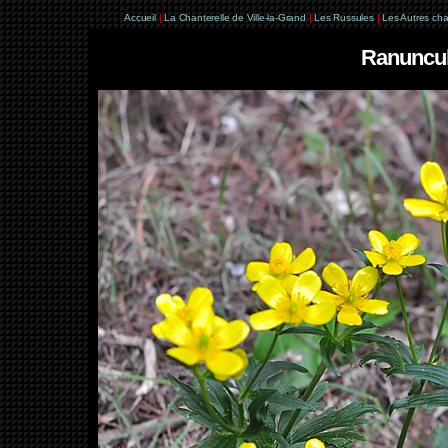
Accueil
|
La Chanterelle de Ville-la-Grand
|
Les Russules
|
Les Autres ch
Ranunculu