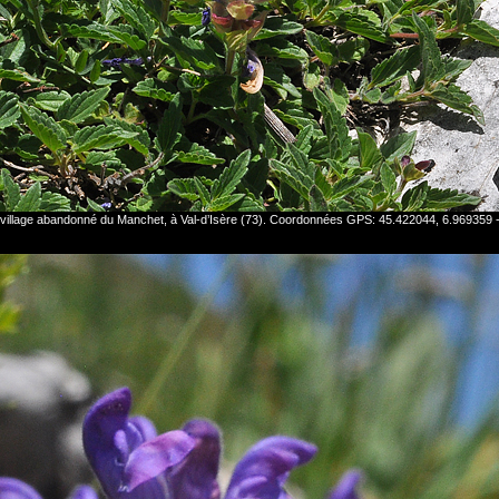
du village abandonné du Manchet, à Val-d’Isère (73). Coordonnées GPS: 45.422044, 6.969359