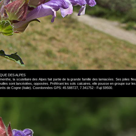
OQUE DES ALPES
la menthe, la scutellaire des Alpes fait partie de la grande famille des lamiacées. Ses jolies
euilles sont lancéolées, opposées. Préférant les sols calcaires, elle pousse en groupe sur le
y, près de Cogne (Italie). Coordonnées GPS: 45.588727, 7.341752 - Fuji S9500.