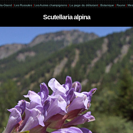
e-la-Grand
|
Les Russules
|
Les Autres champignons
|
La page du débutant
|
Botanique
|
Faune
|
Mes
Scutellaria alpina