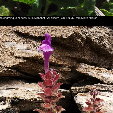
e endroit que ci-dessus (le Manchet, Val-d’Isère, 73). D90/60 mm Micro Nikkor