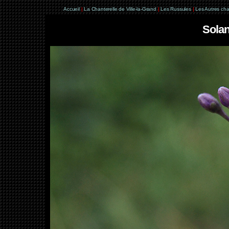
Accueil
|
La Chanterelle de Ville-la-Grand
|
Les Russules
|
Les Autres ch
Sola