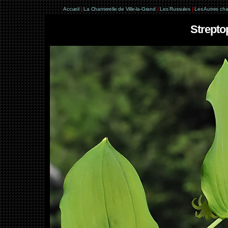
Accueil
|
La Chanterelle de Ville-la-Grand
|
Les Russules
|
Les Autres ch
Strepto