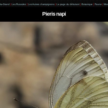
e-la-Grand
|
Les Russules
|
Les Autres champignons
|
La page du débutant
|
Botanique
|
Faune
|
Mes
Pieris napi