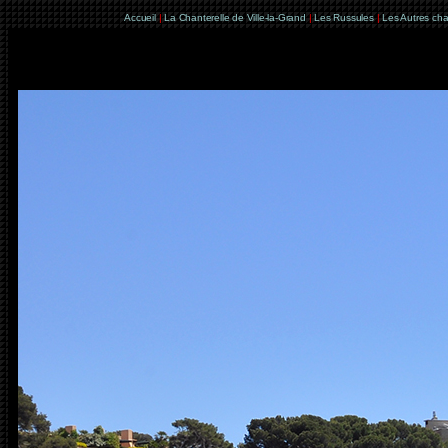
Accueil
|
La Chanterelle de Ville-la-Grand
|
Les Russules
|
Les Autres ch