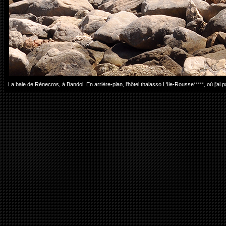
La baie de Rènecros, à Bandol. En arrière-plan, l'hôtel thalasso L'Ile-Rousse*****, où j'a