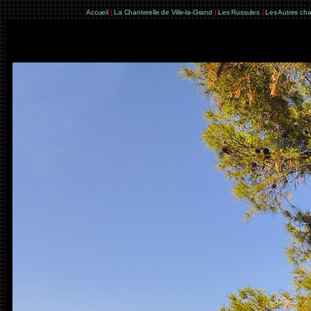
Accueil
|
La Chanterelle de Ville-la-Grand
|
Les Russules
|
Les Autres ch