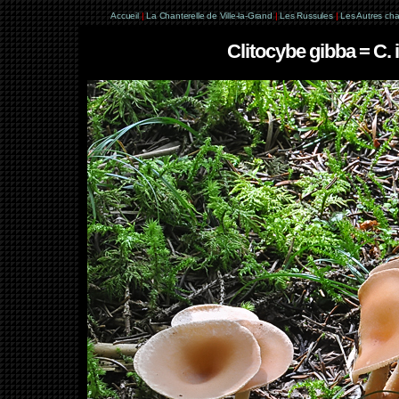
Accueil
|
La Chanterelle de Ville-la-Grand
|
Les Russules
|
Les Autres ch
Clitocybe gibba = C. 