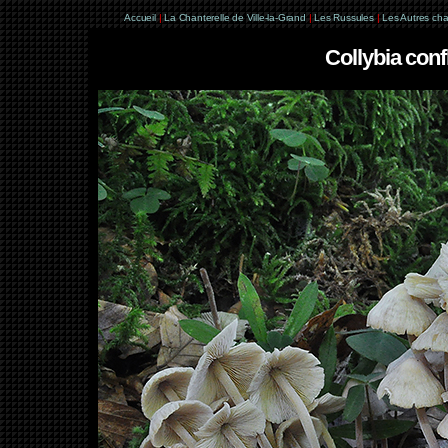
Accueil
|
La Chanterelle de Ville-la-Grand
|
Les Russules
|
Les Autres ch
Collybia co