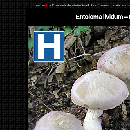
Accueil
|
La Chanterelle de Ville-la-Grand
|
Les Russules
|
Les Autres ch
Entoloma lividum = 