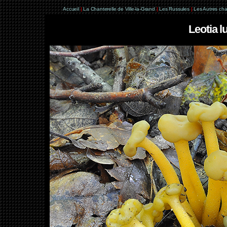
Accueil
|
La Chanterelle de Ville-la-Grand
|
Les Russules
|
Les Autres ch
Leotia 