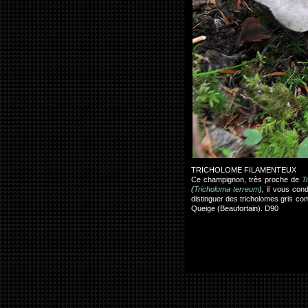
TRICHOLOME FILAMENTEUX
Ce champignon, très proche de
T
(
Tricholoma terreum
),
il vous cond
distinguer des tricholomes gris co
Queige (Beaufortain). D90