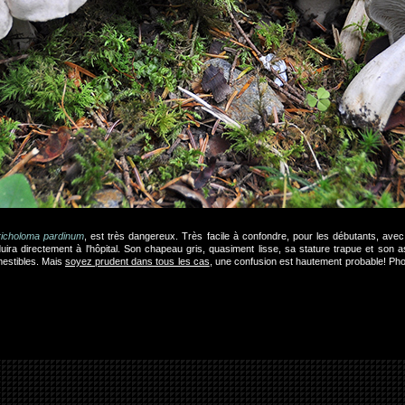
richoloma pardinum
, est très dangereux. Très facile à confondre, pour les débutants, ave
uira directement à l'hôpital. Son chapeau gris, quasiment lisse, sa stature trapue et son 
mestibles. Mais
soyez prudent dans tous les cas
, une confusion est hautement probable! Phot