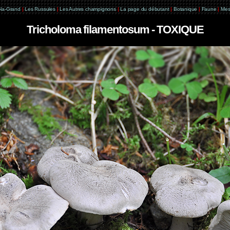
e-la-Grand
|
Les Russules
|
Les Autres champignons
|
La page du débutant
|
Botanique
|
Faune
|
Mes
Tricholoma filamentosum - TOXIQUE