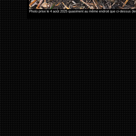
Photo prise le 4 août 2025 quasiment au même endroit que ci-dessus (