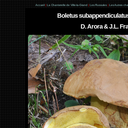
Accueil
|
La Chanterelle de Ville-la-Grand
|
Les Russules
|
Les Autres ch
Boletus subappendiculatus
D. Arora & J.L. Fr