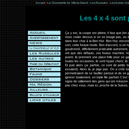
Accueil
|
La Chanterelle de Ville-la-Grand
|
Les Russules
|
Les Autres ch
Les 4 x 4 sont 
Ça y est, la coupe est pleine, il faut que j’e
nous rouler dessus si on se bouge pas, ou à
dans leur char à la Ben-Hur. Ben-Hur, encore
sort, cette foutue mode. Bon d'accord, si on 
goudronné, difficilement praticable autrement, 
ont que des défauts, ces foutus machins: ha
puent; ils prennent une place folle pour se g
toutes les occasions; ils sont hyper chers; ils
Et puis alors ça: parfois, ce sont de petits
essaient). Alors là, je pige pas. On a créé t
permettraient de se faufiler partout et de se
ignorer totalement, en triple file parfois! C’e
signe de ralliement des gens qui ont «réussi»
pas chez vous, mais ici, proche de la Suisse, 