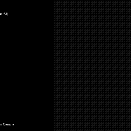
t, 63)
an Canaria