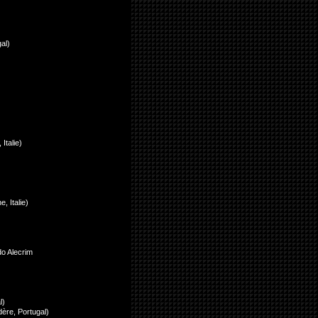
al)
Italie)
, Italie)
do Alecrim
l)
ère, Portugal)