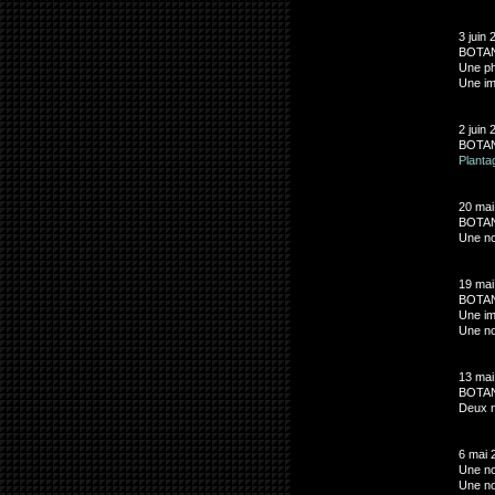
3 juin 
BOTAN
Une ph
Une im
2 juin 
BOTAN
Planta
20 mai
BOTAN
Une no
19 mai
BOTANI
Une im
Une no
13 mai
BOTAN
Deux n
6 mai 
Une no
Une no