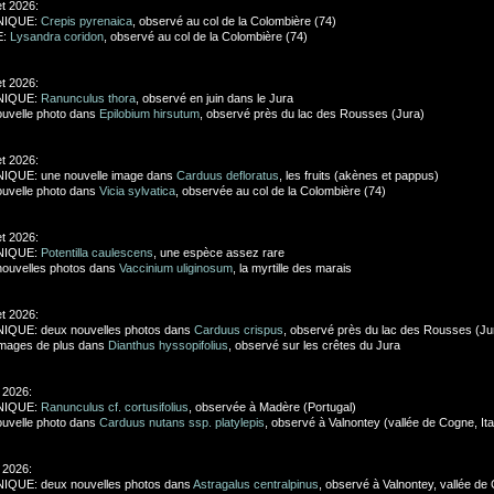
let 2026:
NIQUE:
Crepis pyrenaica
, observé au col de la Colombière (74)
E:
Lysandra coridon
, observé au col de la Colombière (74)
let 2026:
NIQUE:
Ranunculus thora
, observé en juin dans le Jura
uvelle photo dans
Epilobium hirsutum
, observé près du lac des Rousses (Jura)
let 2026:
IQUE: une nouvelle image dans
Carduus defloratus
, les fruits (akènes et pappus)
uvelle photo dans
Vicia sylvatica
, observée au col de la Colombière (74)
let 2026:
NIQUE:
Potentilla caulescens
, une espèce assez rare
ouvelles photos dans
Vaccinium uliginosum
, la myrtille des marais
let 2026:
IQUE: deux nouvelles photos dans
Carduus crispus
, observé près du lac des Rousses (Ju
images de plus dans
Dianthus hyssopifolius
, observé sur les crêtes du Jura
et 2026:
NIQUE:
Ranunculus cf. cortusifolius
, observée à Madère (Portugal)
uvelle photo dans
Carduus nutans ssp. platylepis
, observé à Valnontey (vallée de Cogne, Ital
et 2026:
IQUE: deux nouvelles photos dans
Astragalus centralpinus
, observé à Valnontey, vallée de 