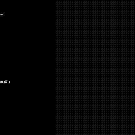
ois
rt (01)