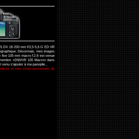
AF-S DX 18-200 mm f/3,5-5,6 G ED VR
tographique. Désormais, mes images
e fixe 105 mm macro f:2.8 est venue
la mention «D90/VR 105 Macro» dans
 venu s'ajouter à ma panoplie...
mètres et mes choix personnels de