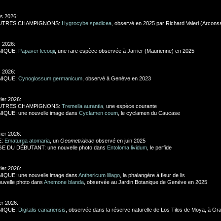
s 2026:
AUTRES CHAMPIGNONS:
Hygrocybe spadicea
, observé en 2025 par Richard Valeri (Arconsa
 2026:
NIQUE:
Papaver lecoqii
, une rare espèce observée à Jarrier (Maurienne) en 2025
 2026:
NIQUE:
Cynoglossum germanicum
, observé à Genève en 2023
rier 2026:
AUTRES CHAMPIGNONS:
Tremella aurantia
, une espèce courante
IQUE: une nouvelle image dans
Cyclamen coum
, le cyclamen du Caucase
rier 2026:
E:
Ematurga atomaria
, un
Geometrideae
observé en juin 2025
GE DU DÉBUTANT: une nouvelle photo dans
Entoloma lividum
, le perfide
rier 2026:
IQUE: une nouvelle image dans
Anthericum liliago
, la phalangère à fleur de lis
uvelle photo dans
Anemone blanda
, observée au Jardin Botanique de Genève en 2025
er 2026:
NIQUE:
Digitalis canariensis
, observée dans la réserve naturelle de Los Tilos de Moya, à Gr