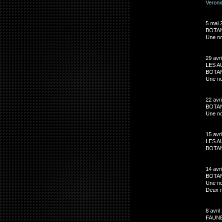
Veroni
5 mai 
BOTA
Une no
29 avri
LES A
BOTAN
Une no
22 avri
BOTAN
Une no
15 avri
LES A
BOTA
14 avri
BOTAN
Une no
Deux n
8 avril
FAUN