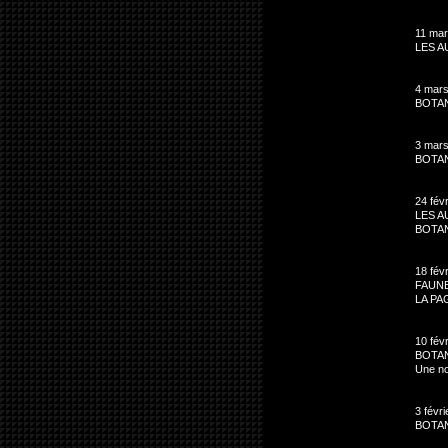
11 mar
LES 
4 mars
BOTA
3 mars
BOTA
24 fév
LES 
BOTAN
18 fév
FAUN
LA PA
10 fév
BOTAN
Une no
3 févri
BOTA