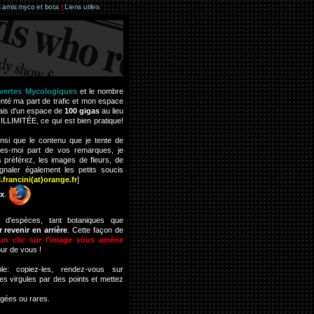
 amis myco et bota
|
Liens utiles
vertes Mycologiques
et le nombre
enté ma part de trafic et mon espace
ais d'un espace de
100 gigas
au lieu
ILLIMITÉE, ce qui est bien pratique!
insi que le contenu que je tente de
ites-moi part de vos remarques, je
 préférez, les images de fleurs, de
naler également les petits soucis
l.francini(at)orange.fr
]
ox
.
 d'espèces, tant botaniques que
 revenir en arrière
. Cette façon de
 un clic sur l'image vous amène
our de vous !
: copiez-les, rendez-vous sur
es virgules par des points et mettez
égées ou rares.