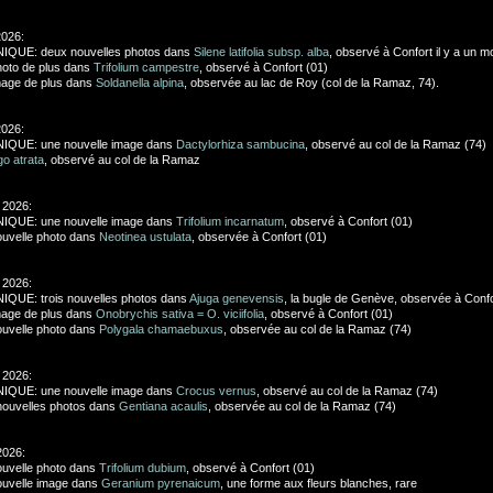
2026:
IQUE: deux nouvelles photos dans
Silene latifolia subsp. alba
, observé à Confort il y a un m
oto de plus dans
Trifolium campestre
, observé à Confort (01)
age de plus dans
Soldanella alpina
, observée au lac de Roy (col de la Ramaz, 74).
2026:
IQUE: une nouvelle image dans
Dactylorhiza sambucina
, observé au col de la Ramaz (74)
go atrata
, observé au col de la Ramaz
 2026:
IQUE: une nouvelle image dans
Trifolium incarnatum
, observé à Confort (01)
uvelle photo dans
Neotinea ustulata
, observée à Confort (01)
 2026:
QUE: trois nouvelles photos dans
Ajuga genevensis
, la bugle de Genève, observée à Confo
age de plus dans
Onobrychis sativa = O. viciifolia
, observé à Confort (01)
uvelle photo dans
Polygala chamaebuxus
, observée au col de la Ramaz (74)
 2026:
IQUE: une nouvelle image dans
Crocus vernus
, observé au col de la Ramaz (74)
ouvelles photos dans
Gentiana acaulis
, observée au col de la Ramaz (74)
2026:
uvelle photo dans
Trifolium dubium
, observé à Confort (01)
uvelle image dans
Geranium pyrenaicum
, une forme aux fleurs blanches, rare