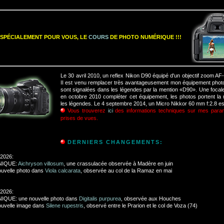
: SPÉCIALEMENT POUR VOUS, LE
COURS
DE PHOTO NUMÉRIQUE !!!
Le 30 avril 2010, un reflex Nikon D90 équipé d'un objectif zoom 
II est venu remplacer très avantageusement mon équipement pho
sont signalées dans les légendes par la mention «D90». Une focal
en octobre 2010 compléter cet équipement, les photos portent 
les légendes. Le 4 septembre 2014, un Micro Nikkor 60 mm f:2.8 est
Vous trouverez
ici
des informations techniques sur mes para
prises de vues.
DERNIERS CHANGEMENTS:
 2026:
NIQUE:
Aichryson villosum
, une crassulacée observée à Madère en juin
uvelle photo dans
Viola calcarata
, observée au col de la Ramaz en mai
 2026:
IQUE: une nouvelle photo dans
Digitalis purpurea
, observée aux Houches
uvelle image dans
Silene rupestris
, observé entre le Prarion et le col de Voza (74)