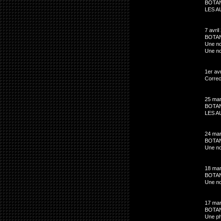
BOTAN
LES A
7 avril
BOTAN
Une no
Une no
1er avr
Correc
25 mar
BOTAN
LES A
24 mar
BOTAN
Une no
18 mar
BOTA
Une no
17 mar
BOTAN
Une ph