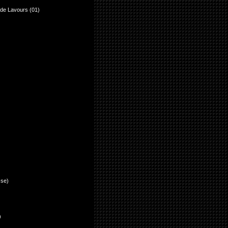
 de Lavours (01)
sse)
)