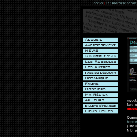
Accueil
|
La Chanterelle de Vill
mycolo
faire 
direct
Comme
https:
juste 
N.B.: 