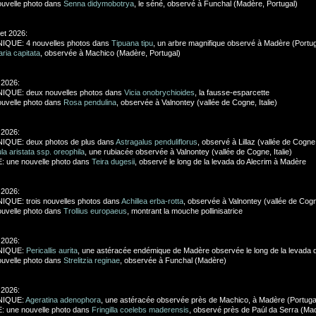
uvelle photo dans
Senna didymobotrya
, le séné, observé à Funchal (Madère, Portugal)
llet 2026:
IQUE: 4 nouvelles photos dans
Tipuana tipu
, un arbre magnifique observé à Madère (Portug
aria capitata
, observée à Machico (Madère, Portugal)
 2026:
IQUE: deux nouvelles photos dans
Vicia onobrychioides
, la fausse-esparcette
uvelle photo dans
Rosa pendulina
, observée à Valnontey (vallée de Cogne, Italie)
 2026:
IQUE: deux photos de plus dans
Astragalus penduliflorus
, observé à Lillaz (vallée de Cogne, 
la aristata ssp. oreophila
, une rubiacée observée à Valnontey (vallée de Cogne, Italie)
 une nouvelle photo dans
Teira dugesii
, observé le long de la levada do Alecrim à Madère
 2026:
QUE: trois nouvelles photos dans
Achillea erba-rotta
, observée à Valnontey (vallée de Cogne
uvelle photo dans
Trollius europaeus
, montrant la mouche pollinisatrice
 2026:
NIQUE:
Pericallis aurita
, une astéracée endémique de Madère observée le long de la levada 
uvelle photo dans
Strelitzia reginae
, observée à Funchal (Madère)
 2026:
NIQUE:
Ageratina adenophora
, une astéracée observée près de Machico, à Madère (Portuga
 une nouvelle photo dans
Fringilla coelebs maderensis
, observé près de Paúl da Serra (Mad