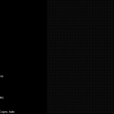
ra)
ie)
Cogne, Italie