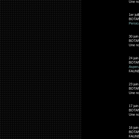
Une no
1er jui
BOTAN
Persic
30 juin
BOTAN
Une no
24 juin
BOTAN
Asperu
FAUNE:
23 juin
BOTANI
Une no
17 juin
BOTA
Une no
16 juin
BOTA
FAUNE: