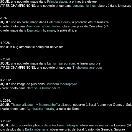
IQUE: une nouvelle image dans
Primula elatior
, la primevère élevée
UTRES CHAMPIGNONS: une nouvelle photo dans
Lentinus tigrinus
, observé dans le marais
 2026:
IQUE: une nouvelle image dans
Potentilla sterilis
, la potentille «faux-fraisier»
uvelle photo dans
Anemone ranunculoides
, observée près de Cruseilles (74)
uvelle image dans
Equisetum hyemale
, la prêle d'hiver
il 2026:
tion d'un bug affectant le compteur de visites
s 2026:
IQUE: une nouvelle image dans
Lamium purpureum
, le lamier pourpre
UTRES CHAMPIGNONS: une nouvelle photo dans
Tricholoma acerbum
s 2026:
IQUE: une image de plus dans
Brunnera macrophylla
uvelle photo dans
Narcissus bulbocodium
s 2026:
NIQUE:
Thlaspi alliaceum = Mummenhoffia alliacea
, observé à Soral (canton de Genève, Sui
uvelle photo dans
Cymbalaria muralis
, la ruine-de-Rome
s 2026:
IQUE: deux nouvelles photos dans
Fritillaria meleagris
, observée au marais de Lavours (01
oto de plus dans
Barlia robertiana
, observée près de Soral (canton de Genève, Suisse)