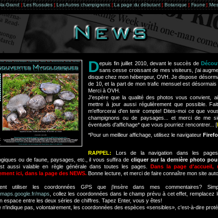
e-la-Grand
|
Les Russules
|
Les Autres champignons
|
La page du débutant
|
Botanique
|
Faune
|
Mes
D
epuis fin juillet 2010, devant le succès de
Décou
sans cesse croissant de mes visiteurs, j'ai augm
disque chez mon hébergeur, OVH. Je dispose désorm
de 10, et la part de mon trafic mensuel est désormais 
Merci à OVH.
J'espère que la qualité des photos vous convient, a
mettre à jour aussi régulièrement que possible. Fa
m'efforcerai d'en tenir compte! Dites-moi ce que vous
champignons ou de paysages... et merci de me sig
éventuels d'affichage* que vous pourriez rencontrer... [
*Pour un meilleur affichage, utilisez le navigateur
Firef
RAPPEL:
Lors de la navigation dans les pages
giques ou de faune, paysages, etc., il vous suffira de
cliquer sur la dernière photo pour
est aussi valable en règle générale dans toutes les pages.
Dans la page d'accueil,
ement ici, dans la page des NEWS.
Bonne lecture, et merci de faire connaître mon site aut
nt utiliser les coordonnées GPS que j'insère dans mes commentaires? Simple
//maps.google.fr/maps
, collez les coordonnées dans le champ prévu à cet effet, remplacez l
un espace entre les deux séries de chiffres. Tapez Enter, vous y êtes!
je n'indique pas, volontairement, les coordonnées des espèces «sensibles», c'est-à-dire prot