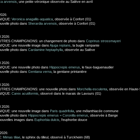
ca arvensis
, une petite véronique observée au Salève en avril
2026:
NIQUE:
Veronica anagallis-aquatica
, observée à Confort (01)
uvelle photo dans
Sherardia arvensis
, observée à Confort (01)
l 2026:
UTRES CHAMPIGNONS: un changement de photo dans
Coprinus strossmayeri
IQUE: une nouvelle image dans
Ajuga reptans
, la bugle rampante
uvelle photo dans
Cardamine heptaphylla
, observée au Salève
l 2026:
IQUE: une nouvelle photo dans
Hippocrepis emerus
, le faux-baguenaudier
uvelle photo dans
Gentiana verna
, la gentiane printanière
l 2026:
UTRES CHAMPIGNONS: une nouvelle photo dans
Morchella esculenta
, observée en Haute-
NIQUE:
Carex acutiformis
, observé dans le marais de Lavours (01)
l 2026:
IQUE: une nouvelle image dans
Paris quadrifolia
, une mélanthiacée commune
uvelle photo dans
Hippocrepis emerus = Coronilla emerus
, observée à Bange
ouvelles images dans
Euphorbia dulcis
, l'euphorbe douce
 2026:
E:
Mimas tiliae
, le sphinx du tilleul, observé à Turckheim (68)