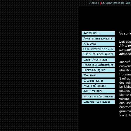
Accueil
|
La Chanterelle de Vill
Vu sur l
Les acc
Ainsi e
un acci
acciden
Jusqu'à
convena
utilisat
Horaires
Sauf qua
des voit
Le lobb
péages !
Mettez d
voiture
chaussée
énormes
grammat
Y a du b