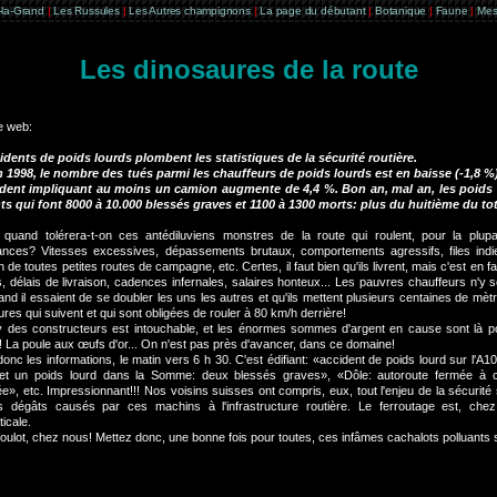
e-la-Grand
|
Les Russules
|
Les Autres champignons
|
La page du débutant
|
Botanique
|
Faune
|
Mes
Les dinosaures de la route
e web:
idents de poids lourds plombent les statistiques de la sécurité routière.
n 1998, le nombre des tués parmi les chauffeurs de poids lourds est en baisse (-1,8 
dent impliquant au moins un camion augmente de 4,4 %. Bon an, mal an, les poids
ts qui font 8000 à 10.000 blessés graves et 1100 à 1300 morts: plus du huitième du tota
 quand tolérera-t-on ces antédiluviens monstres de la route qui roulent, pour la plup
nces? Vitesses excessives, dépassements brutaux, comportements agressifs, files indie
ion de toutes petites routes de campagne, etc. Certes, il faut bien qu'ils livrent, mais c'est en 
, délais de livraison, cadences infernales, salaires honteux... Les pauvres chauffeurs n'y so
nd il essaient de se doubler les uns les autres et qu'ils mettent plusieurs centaines de mèt
ures qui suivent et qui sont obligées de rouler à 80 km/h derrière!
y des constructeurs est intouchable, et les énormes sommes d'argent en cause sont là pou
 La poule aux œufs d'or... On n'est pas près d'avancer, dans ce domaine!
onc les informations, le matin vers 6 h 30. C'est édifiant: «accident de poids lourd sur l'A1
 et un poids lourd dans la Somme: deux blessés graves», «Dôle: autoroute fermée à 
», etc. Impressionnant!!! Nos voisins suisses ont compris, eux, tout l'enjeu de la sécurité
 dégâts causés par ces machins à l'infrastructure routière. Le ferroutage est, chez
icale.
oulot, chez nous! Mettez donc, une bonne fois pour toutes, ces infâmes cachalots polluants su