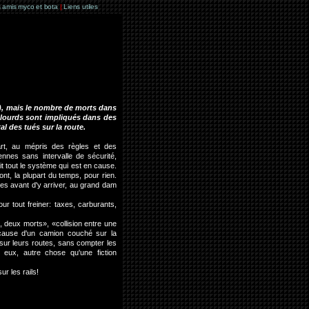
 amis myco et bota
|
Liens utiles
%), mais le nombre de morts dans
 lourds sont impliqués dans des
l des tués sur la route.
art, au mépris des règles et des
nnes sans intervalle de sécurité,
fait tout le système qui est en cause.
nt, la plupart du temps, pour rien.
res avant d'y arriver, au grand dam
r tout freiner: taxes, carburants,
0, deux morts», «collision entre une
cause d'un camion couché sur la
 sur leurs routes, sans compter les
 eux, autre chose qu'une fiction
r les rails!