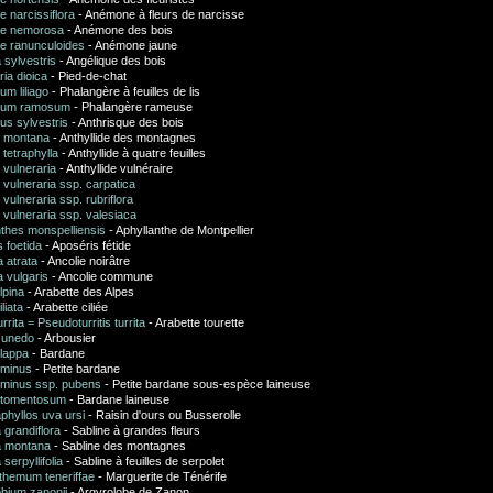
 narcissiflora
- Anémone à fleurs de narcisse
e nemorosa
- Anémone des bois
 ranunculoides
- Anémone jaune
 sylvestris
- Angélique des bois
ia dioica
- Pied-de-chat
um liliago
- Phalangère à feuilles de lis
icum ramosum
- Phalangère rameuse
us sylvestris
- Anthrisque des bois
s montana
- Anthyllide des montagnes
 tetraphylla
- Anthyllide à quatre feuilles
s vulneraria
- Anthyllide vulnéraire
s vulneraria ssp. carpatica
s vulneraria ssp. rubriflora
s vulneraria ssp. valesiaca
nthes monspelliensis
- Aphyllanthe de Montpellier
 foetida
- Aposéris fétide
a atrata
- Ancolie noirâtre
a vulgaris
- Ancolie commune
lpina
- Arabette des Alpes
liata
- Arabette ciliée
urrita = Pseudoturritis turrita
- Arabette tourette
 unedo
- Arbousier
 lappa
- Bardane
 minus
- Petite bardane
 minus ssp. pubens
- Petite bardane sous-espèce laineuse
 tomentosum
- Bardane laineuse
phyllos uva ursi
- Raisin d'ours ou Busserolle
 grandiflora
- Sabline à grandes fleurs
a montana
- Sabline des montagnes
serpyllifolia
- Sabline à feuilles de serpolet
themum teneriffae
- Marguerite de Ténérife
obium zanonii
- Argyrolobe de Zanon