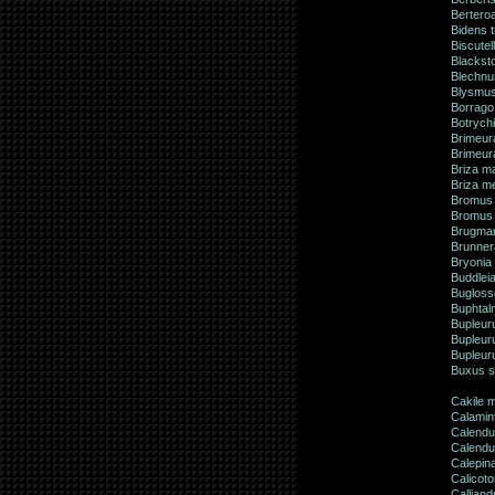
Bertero
Bidens tr
Biscutel
Blacksto
Blechnu
Blysmu
Borrago 
Botrychi
Brimeur
Brimeura
Briza m
Briza m
Bromus 
Bromus s
Brugman
Brunner
Bryonia 
Buddleia
Bugloss
Buphtalm
Bupleur
Bupleur
Bupleur
Buxus s
Cakile m
Calamin
Calendu
Calendul
Calepina
Calicoto
Callian