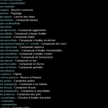
hemum coriandrifolium
mon viminalis
vulgaris
- Bruyère commune
alustris
- Populage
gia sepium
- Liseron des haies
la barbata
- Campanule barbue
a cochleariifolia
la erinus
la glomerata
- Campanule agglomérée
a latifolia
- Campanule à larges feuilles
la patula
- Campanule étalée
a persicifolia
- Campanule à feuilles de pêcher
la portenschlagiana = C. muralis
- Campanule des murs
la rapunculus
- Campanule raiponce
la rhomboidalis
- Campanule à feuilles rhomboïdales
a rotundifolia
- Campanule à feuilles rondes
la scheuchzeri
- Campanule de Scheuchzer
la spicata
- Campanule en épi
la thyrsoides
- Campanule en thyrse
la trachelium
- Campanule gantelée
la tubulosa
s spinosa
- Câprier
 bursa pastoris
- Bourse-à-Pasteur
ine amara
- Cardamine amère
ne heptaphylla
- Cardamine à six folioles
ne hirsuta
- Cardamine hirsute
ne pentaphyllos
- Cardamine à cinq folioles
ne pratensis
- Cardamine des prés
 acanthoides
- Chardon à feuilles d'acanthe
 carlinoides
 cephalanthus
 crispus
- Chardon crêpu