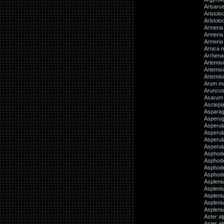
Arisaru
Aristolo
Aristolo
Armeria 
Armeria
Armeria
Arnica 
Arrhena
Artemisi
Artemis
Artemisi
Arum m
Aruncus
Asarum
Asclepi
Asparag
Asperu
Asperula
Asperul
Asperula
Asperul
Asphode
Asphode
Asphode
Asphod
Aspleni
Aspleni
Aspleni
Aspleni
Aspleniu
Aster al
Aster a