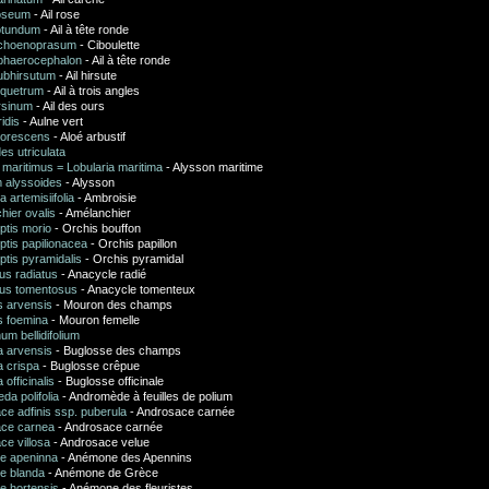
roseum
- Ail rose
rotundum
- Ail à tête ronde
schoenoprasum
- Ciboulette
sphaerocephalon
- Ail à tête ronde
subhirsutum
- Ail hirsute
riquetrum
- Ail à trois angles
rsinum
- Ail des ours
ridis
- Aulne vert
borescens
- Aloé arbustif
es utriculata
 maritimus = Lobularia maritima
- Alysson maritime
 alyssoides
- Alysson
 artemisiifolia
- Ambroisie
hier ovalis
- Amélanchier
tis morio
- Orchis bouffon
tis papilionacea
- Orchis papillon
tis pyramidalis
- Orchis pyramidal
us radiatus
- Anacycle radié
us tomentosus
- Anacycle tomenteux
s arvensis
- Mouron des champs
s foemina
- Mouron femelle
um bellidifolium
 arvensis
- Buglosse des champs
 crispa
- Buglosse crêpue
officinalis
- Buglosse officinale
a polifolia
- Andromède à feuilles de polium
ce adfinis ssp. puberula
- Androsace carnée
ce carnea
- Androsace carnée
ce villosa
- Androsace velue
e apeninna
- Anémone des Apennins
e blanda
- Anémone de Grèce
 hortensis
- Anémone des fleuristes