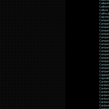
Calliant
Calliste
Calluna 
Caltha p
Calyste
Campanu
Campanul
Campanu
Campanu
Campanul
Campanu
Campanul
Campanu
Campanu
Campanu
Campanul
Campanu
Campanu
Campanu
Campanu
Campanu
Cappari
Capsella
Cardam
Cardami
Cardami
Cardami
Cardami
Carduus
Carduus
Carduus
Carduus