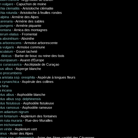
m vulgare
- Capuchon de moine
chia clematitis
- Aristoloche clématite
chia rotunda
- Aristoloche à feuilles rondes
alpina
- Armérie des Alpes
 arenaria
- Armérie des sables
 pungens
- Armérie piquante
montana
- Arnica des montagnes
terum elatius
- Fromental
a absinthium
- Absinthe
ia arborescens
- Armoise arborescente
a vulgaris
- Armoise commune
aculatum
- Gouet tacheté
 dioicus
- Barbe-de-bouc ou reine-des-bois
 europaeum
- Asaret d'Europe
as curassavica
- Asclépiade de Curaçao
us albus
- Asperge blanche
go procumbens
 aristata ssp. oreophila
- Aspérule à longues fleurs
a cynanchica
- Aspérule des collines
 hirta
a incana
lus albus
- Asphodèle blanche
lus albus ssp. delphinensis
lus fistulosus
- Asphodèle fistuleuse
elus ramosus
- Asphodèle rameuse
um adiantum nigrum
um fontanum
- Asplenium des fontaines
um ruta muraria
- Rue-des-Murailles
um trichomanes
m viride
- Asplenium vert
pinus
- Aster des Alpes
lpinus ssp. cebennensis
- Aster des Alpes variété des Cévennes