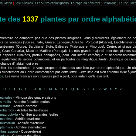
e-la-Grand
|
Les Russules
|
Les Autres champignons
|
La page du débutant
|
Botanique
|
Faune
|
Mes
te des
1337
plantes par ordre alphabét
inventaire ne comporte pas que des plantes indigènes. Vous y trouverez également de
rs de voyages (Suisse, Italie, Grèce, Espagne, Autriche, Portugal [Algarve], Liechtenstein, et
ranéennes (Corse, Sardaigne, Sicile, Baléares [Majorque et Minorque], Crète), ainsi que da
 Gran Canaria), Malte et Madère (Portugal). La très grande majorité sont des plantes sa
s espèces cultivées, parfois échappées, pour leur intérêt esthétique et décoratif notamm
t également de jardins botaniques, et en particulier du magnifique Jardin Botanique de Ge
 chance d'habiter tout près.
iliter les recherches, je vous propose ci-dessous une liste par ordre alphabétique. Un cli
 directement au Genre commençant par cette lettre. Cette liste est bien entendu mise à j
os
. Les noms français sont rajoutés petit à petit, pour autant qu'ils existent.
C
-
D
-
E
-
F
-
G
-
H
-
I
-
J
-
K
-
L
-
M
-
N
-
O
-
P
-
Q
-
R
-
S
-
T
-
U
-
V
-
W
-
X
-
Y
-
Z
retinodes
- Mimosa des quatre saisons
s mollis
- Acanthe à feuilles molles
 distans
- Achillée distante
 erba rotta
- Achillée herbe-trouée
 macrophylla
- Achillée à grandes feuilles
 maritima
- Achillée maritime
 millefolium
- Achillée millefeuille
 ptarmica
- Achillée sternutatoire
thes aspera
- Queue-de-rat
lpinus
- Calament des Alpes