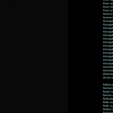
Aster a
Aster be
Aster ly
Asteris
Asteris
Astragal
Astragal
Astraga
Astragal
Astragal
Astraga
Astraga
Astragal
Astraga
Astraga
Astragal
Astraga
Astraga
Astranti
Astranti
Athaman
Atropa 
Ballota
Barbare
Barlia 
Bartsia 
Bellardi
Bellis p
Bellis sy
Bellium 
Berberis