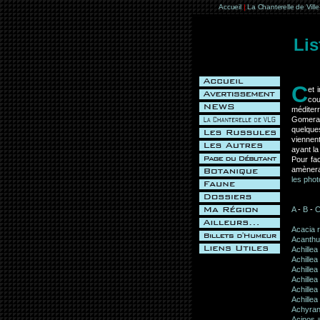
Accueil
|
La Chanterelle de Vill
Lis
C
et 
cou
méditer
Gomera,
quelque
viennen
ayant la
Pour fac
amènera
les phot
A
-
B
-
Acacia 
Acanthu
Achillea
Achillea
Achillea
Achillea
Achillea
Achillea
Achyran
Acinos a