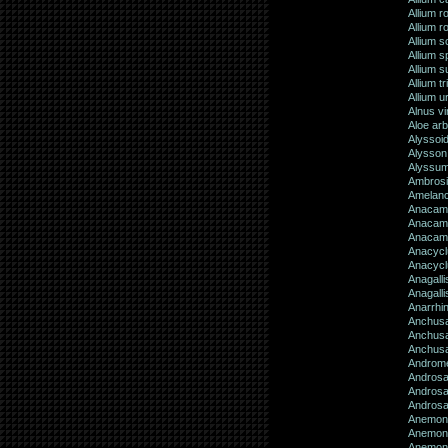
Allium 
Allium 
Allium 
Allium 
Allium 
Allium t
Allium u
Alnus vi
Aloe ar
Alyssoid
Alysson
Alyssum
Ambrosia
Amelanc
Anacamp
Anacamp
Anacamp
Anacycl
Anacycl
Anagalli
Anagalli
Anarrhin
Anchusa
Anchusa
Anchusa 
Andromed
Androsa
Androsa
Androsa
Anemon
Anemon
Anemone