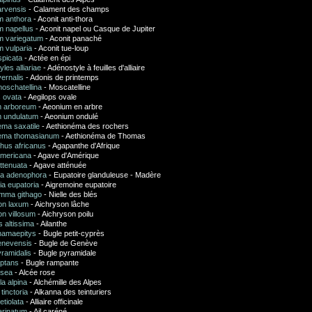
arvensis
- Calament des champs
m anthora
- Aconit anti-thora
m napellus
- Aconit napel ou Casque de Jupiter
m variegatum
- Aconit panaché
m vulparia
- Aconit tue-loup
spicata
- Actée en épi
les alliariae
- Adénostyle à feuilles d'alliaire
ernalis
- Adonis de printemps
oschatellina
- Moscatelline
s ovata
- Aegilops ovale
m arboreum
- Aeonium en arbre
 undulatum
- Aeonium ondulé
ema saxatile
- Aethionéma des rochers
ema thomasianum
- Aethionéma de Thomas
hus africanus
- Agapanthe d'Afrique
mericana
- Agave d'Amérique
ttenuata
- Agave atténuée
na adenophora
- Eupatoire glanduleuse - Madère
ia eupatoria
- Aigremoine eupatoire
mma githago
- Nielle des blés
on laxum
- Aichryson lâche
on villosum
- Aichryson poilu
s altissima
- Ailanthe
hamaepitys
- Bugle petit-cyprès
enevensis
- Bugle de Genève
ramidalis
- Bugle pyramidale
eptans
- Bugle rampante
osea
- Alcée rose
la alpina
- Alchémille des Alpes
tinctoria
- Alkanna des teinturiers
petiolata
- Alliaire officinale
arinatum
- Ail caréné