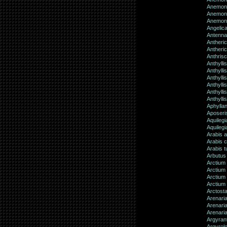
Anemone
Anemon
Anemone
Angelica
Antennar
Antheric
Anther
Anthrisc
Anthylli
Anthyllis
Anthylli
Anthylli
Anthylli
Anthylli
Aphylla
Aposeris
Aquilegi
Aquilegi
Arabis a
Arabis ci
Arabis t
Arbutus
Arctium
Arctium
Arctium
Arctium
Arctosta
Arenaria
Arenari
Arenaria 
Argyran
Argyrol