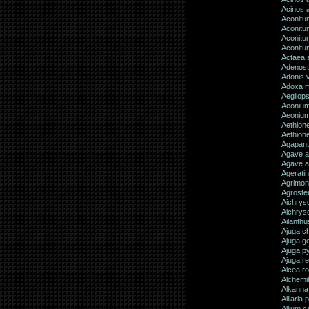
Acinos 
Aconitu
Aconitu
Aconitu
Aconitu
Actaea 
Adenosty
Adonis v
Adoxa m
Aegilop
Aeoniu
Aeonium
Aethion
Aethion
Agapant
Agave a
Agave a
Agerati
Agrimon
Agroste
Aichrys
Aichrys
Ailanthu
Ajuga c
Ajuga g
Ajuga py
Ajuga r
Alcea r
Alchemil
Alkanna 
Alliaria 
Allium c