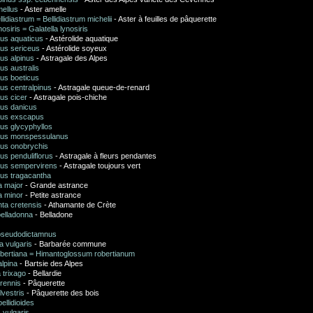
mellus
- Aster amelle
llidiastrum = Bellidiastrum michelii
- Aster à feuilles de pâquerette
nosiris = Galatella lynosiris
cus aquaticus
- Astérolide aquatique
cus sericeus
- Astérolide soyeux
us alpinus
- Astragale des Alpes
us australis
lus boeticus
us centralpinus
- Astragale queue-de-renard
us cicer
- Astragale pois-chiche
lus danicus
lus exscapus
us glycyphyllos
lus monspessulanus
lus onobrychis
us penduliflorus
- Astragale à fleurs pendantes
lus sempervirens
- Astragale toujours vert
lus tragacantha
a major
- Grande astrance
a minor
- Petite astrance
ta cretensis
- Athamante de Crète
belladonna
- Belladone
 pseudodictamnus
a vulgaris
- Barbarée commune
robertiana = Himantoglossum robertianum
alpina
- Bartsie des Alpes
a trixago
- Bellardie
erennis
- Pâquerette
lvestris
- Pâquerette des bois
bellidioides
 vulgaris