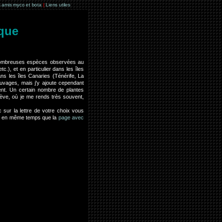
 amis myco et bota
|
Liens utiles
ique
 nombreuses espèces observées au
c.), et en particulier dans les îles
ns les îles Canaries (Ténérife, La
uvages, mais j'y ajoute cependant
ent. Un certain nombre de plantes
nève, où je me rends très souvent,
c sur la lettre de votre choix vous
our en même temps que la
page avec