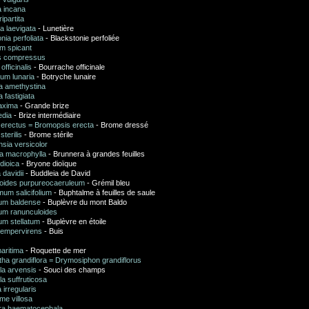
a incana
ipartita
la laevigata
- Lunetière
nia perfoliata
- Blackstonie perfoliée
m spicant
s compressus
officinalis
- Bourrache officinale
um lunaria
- Botryche lunaire
a amethystina
 fastigiata
axima
- Grande brize
edia
- Brize intermédiaire
erectus = Bromopsis erecta
- Brome dressé
terilis
- Brome stérile
sia versicolor
a macrophylla
- Brunnera à grandes feuilles
dioica
- Bryone dioïque
 davidii
- Buddleia de David
oides purpureocaeruleum
- Grémil bleu
um salicifolium
- Buphtalme à feuilles de saule
um baldense
- Buplèvre du mont Baldo
um ranunculoides
um stellatum
- Buplèvre en étoile
empervirens
- Buis
aritima
- Roquette de mer
tha grandiflora = Drymosiphon grandiflorus
la arvensis
- Souci des champs
a suffruticosa
 irregularis
me villosa
dra haematocephala